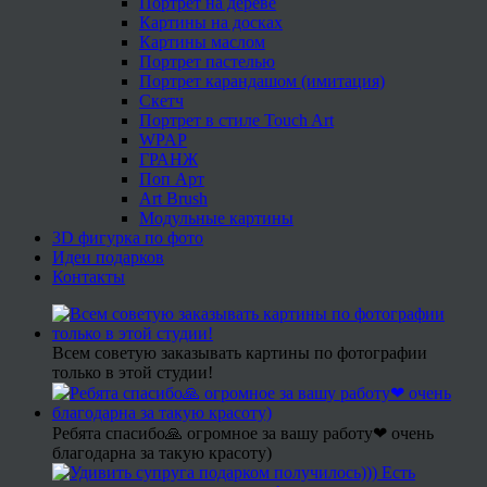
Портрет на дереве
Картины на досках
Картины маслом
Портрет пастелью
Портрет карандашом (имитация)
Скетч
Портрет в стиле Touch Art
WPAP
ГРАНЖ
Поп Арт
Art Brush
Модульные картины
3D фигурка по фото
Идеи подарков
Контакты
Всем советую заказывать картины по фотографии
только в этой студии!
Ребята спасибо🙏 огромное за вашу работу❤ очень
благодарна за такую красоту)