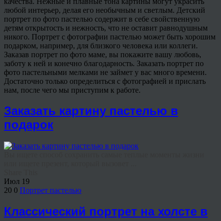
качества. Нежные и плавные тона картины могут украсить
любой интерьер, делая его необычным и светлым. Детский
портрет по фото пастелью содержит в себе свойственную
детям открытость и нежность, что не оставит равнодушным
никого. Портрет с фотографии пастелью может быть хорошим
подарком, например, для близкого человека или коллеги.
Заказав портрет по фото маме, вы покажите вашу любовь,
заботу к ней и конечно благодарность. Заказать портрет по
фото пастельными мелками не займет у вас много времени.
Достаточно только определиться с фотографией и прислать
нам, после чего мы приступим к работе.
Заказать картину пастелью в
подарок
Вы ищете способ сохранить самые теплые моменты жизни
или ищете презент, который вызовет ...
Share This
Июл
19
20
0
Портрет пастелью
Классический портрет на холсте в