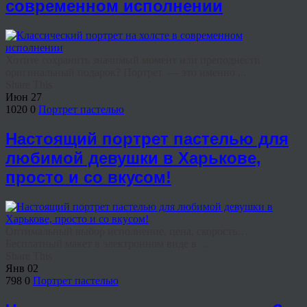
современном исполнении
Хотите сохранить значимый момент или преподнести
оригинальный подарок? Портрет — это именно ...
Share This
Июн
27
1020
0
Портрет пастелью
Настоящий портрет пастелью для
любимой девушки в Харькове,
просто и со вкусом!
Оптимальный выбор исполнение, цена, скорость…
Бесплатный макет в электронном виде в ...
Share This
Янв
02
798
0
Портрет пастелью