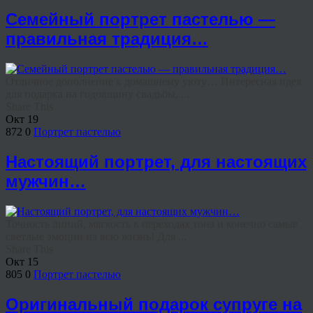
Семейный портрет пастелью —
правильная традиция…
Отличное дополнение к домашнему уюту… Интересная идея
для подарка на годовщину свадьбы, ...
Share This
Окт
19
872
0
Портрет пастелью
Настоящий портрет, для настоящих
мужчин…
Точность линий, мягкость в переходах тона и конечно самые
светлые эмоции на всю жизнь! Для ...
Share This
Окт
15
805
0
Портрет пастелью
Оригинальный подарок супруге на