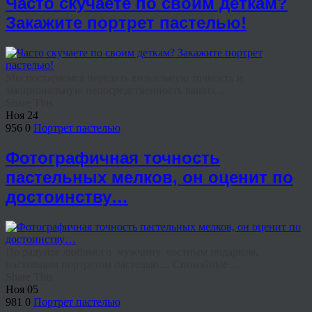
Часто скучаете по своим деткам?
Закажите портрет пастелью!
Мы постараемся передать визуальную точность и
эмоциональную непосредственность ваших ...
Share This
Ноя
24
956
0
Портрет пастелью
Фотографичная точность
пастельных мелков, он оценит по
достоинству…
По радуйте любимого мужчину честным подарком,
настоящим портретом пастелью… Спокойные ...
Share This
Ноя
05
981
0
Портрет пастелью