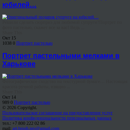
юбилей…
Решили сделать сюрприз для любимой супруги?Портрет по
фото пастелью, скажет все за вас! Ведь ...
Share This
Окт
15
1038
0
Портрет пастелью
Портрет пастельными мелками в
Харькове
Фотографическое сходство на текстурной бумаге… Настоящая
красота ручной работы, изящно ...
Share This
Окт
14
989
0
Портрет пастелью
© 2026 Copyright.
Пользовательское соглашение на предоставление услуг
Политика конфиденциальности персональных данных
тел.: +7 800 222 02 86
mail:
art.brush.pro@gmail.com