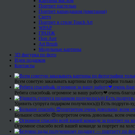
Картины маслом
Портрет пастелью
Портрет карандашом (имитация)
Скетч
Портрет в стиле Touch Art
WPAP
ГРАНЖ
Поп Арт
Art Brush
Модульные картины
3D фигурка по фото
Идеи подарков
Контакты
Всем советую заказывать картины по фотографии только 
Ребята спасибо🙏 огромное за вашу работу❤ очень благод
Удивить супруга подарком получилось))) Есть подруги-х
Большое спасибо 😍портретом очень довольны, всем очен
Огромное спасибо всей вашей команде за портрет на холс