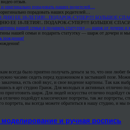
 видео отзыв.
 и оригинально порадовать наших родителей…
Ю ЕЕ 18-ЛЕТИЯ!.. ПОДАРОК-СУПЕР!!!! БОЛЬШОЕ СПАС
тины нашей семьи и подарить статуэтку — шарж от дочери и мы 
рождения!
ам всегда было приятно получать деньги за то, что они любят 
е нужно часами сидеть перед художником в застывшей позе. Можн
 заказчика, есть свой вкус, и свое видение картины. Так как выб
шись в арт студию Гранж. Для молодых и активных отлично подо
но приготовить шарж. Для людей искусства отлично подойдут ск
та отлично подойдут классические портреты, так же портреты, с
о портрета, вы всегда можете обратиться в нашу студию, и мы 
з: моделирование и ручная роспись