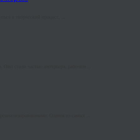
ься в творческий процесс, ...
 Они стали частью интерьера, рабочим ...
ерсонализированными. Одним из самых ...