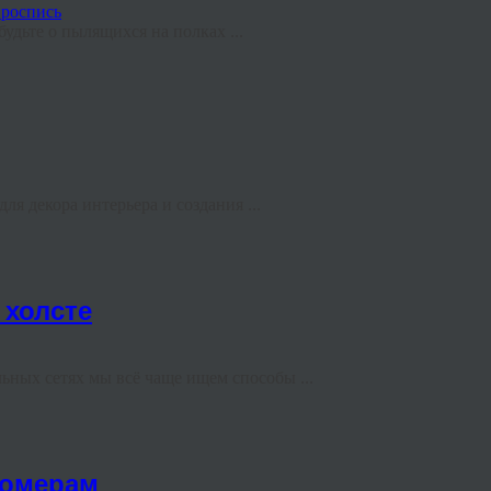
удьте о пылящихся на полках ...
я декора интерьера и создания ...
 холсте
ных сетях мы всё чаще ищем способы ...
номерам