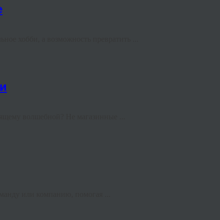
е
ное хобби, а возможность превратить ...
ки
оящему волшебной? Не магазинные ...
манду или компанию, помогая ...