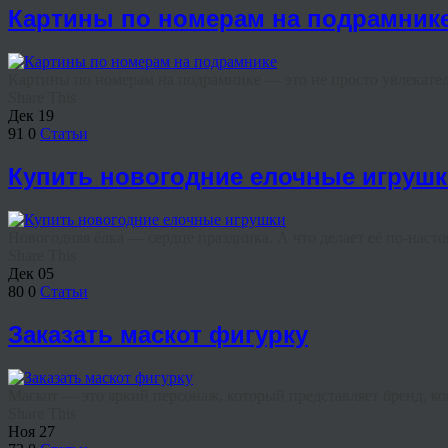
Картины по номерам на подрамник
Картины по номерам на подрамнике — это не просто увлекатель
Share This
Дек
19
91
0
Статьи
Купить новогодние елочные игруш
Новогодняя ёлка — сердце праздника. А что делает её по-наст
Share This
Дек
05
80
0
Статьи
Заказать маскот фигурку
Маскот — это яркий персонаж, который представляет бренд, ко
Share This
Ноя
27