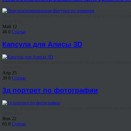
Ищете подарок, который точно запомнится? Или хотите погрузит
Share This
Май
12
46
0
Статьи
Капсула для Алисы 3D
Умные колонки Яндекс давно перестали быть просто гаджетами.
Share This
Апр
25
39
0
Статьи
3д портрет по фотографии
В эпоху цифровых технологий подарки становятся всё более п
Share This
Янв
22
65
0
Статьи