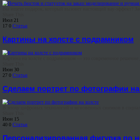
Вы ищете подарок, который вызовет настоящий вау-эффект? Заб
Share This
Июл
21
17
0
Статьи
Картины на холсте с подрамником
Картина на холсте с подрамником — это современное решение дл
Share This
Июн
30
27
0
Статьи
Сделаем портрет по фотографии на
В эпоху цифровых технологий и мгновенных снимков в социаль
Share This
Июн
15
40
0
Статьи
Персонализированная фигурка по 