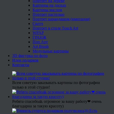
Портрет на дереве
Картины на досках
Картины маслом
Портрет пастелью
Портрет карандашом (имитация)
Скетч
Портрет в стиле Touch Art
WPAP
ГРАНЖ
Поп Арт
Art Brush
Модульные картины
3D фигурка по фото
Идеи подарков
Контакты
Всем советую заказывать картины по фотографии
только в этой студии!
Ребята спасибо🙏 огромное за вашу работу❤ очень
благодарна за такую красоту)