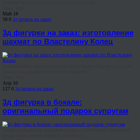
Готовые штампованные аксессуары уже не ...
Share This
Май
18
58
0
3д печать на заказ
3д фигурки на заказ: изготовление
шахмат по Властелину Колец
Здравствуйте, дорогие друзья! Арт-студия «Гранж» снова на
связи и рада поделиться с вами свежим ...
Share This
Апр
16
127
0
3д печать на заказ
3д фигурка в бокале:
оригинальный подарок супругам
Современный мир подарков уходит от безликих сувениров.
Люди хотят дарить эмоции, память и ...