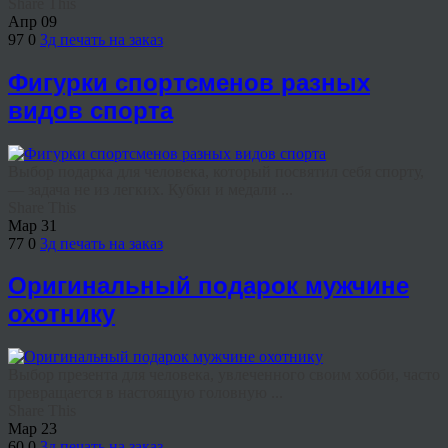
Share This
Апр
09
97
0
3д печать на заказ
Фигурки спортсменов разных
видов спорта
Выбор подарка для человека, который посвятил себя спорту,
— задача не из легких. Кубки и медали ...
Share This
Мар
31
77
0
3д печать на заказ
Оригинальный подарок мужчине
охотнику
Выбор презента для человека, увлеченного своим хобби, часто
превращается в настоящую головную ...
Share This
Мар
23
60
0
3д печать на заказ