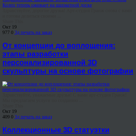
Здравствуйте, дорогие друзья! Арт-студия Гранж снова с вами
и готова делиться своими ...
Share This
Окт
19
977
0
3д печать на заказ
От концепции до воплощения:
этапы разработки
персонализированной 3D
скульптуры на основе фотографии
Здравствуйте, уважаемые друзья! С вами арт-студия Гранж!
Мы предлагаем услуги по созданию ...
Share This
Окт
19
409
0
3д печать на заказ
Коллекционные 3D статуэтки