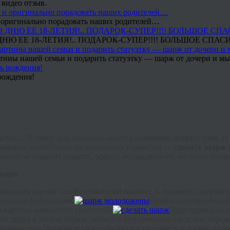
 видео отзыв.
 и оригинально порадовать наших родителей…
Ю ЕЕ 18-ЛЕТИЯ!.. ПОДАРОК-СУПЕР!!!! БОЛЬШОЕ СПАС
тины нашей семьи и подарить статуэтку — шарж от дочери и мы 
рождения!
ытие… В такие дни особенно хочется внимания, добрых слов. И 
гладимое впечатление на виновника торжества —
сделать шарж 
аемые мгновения радости, эффект неожиданного, но очень прия
шарж
тоинству оценят такой необычный презент. К примеру, свадебно
аженным персонажам.
Приближается юбилей
я картина называется сюжетной.
Приглашены на де
зит друга в любом образе, добьется безупречного сходства, пере
занимаетесь развитием своего бизнеса в интернете и хотите ин