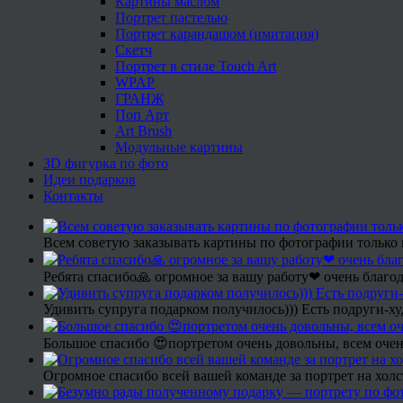
Картины маслом
Портрет пастелью
Портрет карандашом (имитация)
Скетч
Портрет в стиле Touch Art
WPAP
ГРАНЖ
Поп Арт
Art Brush
Модульные картины
3D фигурка по фото
Идеи подарков
Контакты
Всем советую заказывать картины по фотографии только 
Ребята спасибо🙏 огромное за вашу работу❤ очень благод
Удивить супруга подарком получилось))) Есть подруги-х
Большое спасибо 😍портретом очень довольны, всем очен
Огромное спасибо всей вашей команде за портрет на холс