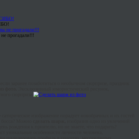
ИБО!
не прогадали!!!
если заранее позаботиться о необычном сюрпризе, праздник
из фото.
Эксклюзивный юмористический рисунок,
тного сюрприза.
е сатирическое изображение порадует новобрачных и их гостей
 босса? Можно
сделать шарж,
изобразив одно из увлечений
нь рождения к приятелю, но не знаете, что подарить?
даст уникальные особенности личности человека,
дивидуализировать профиль в
соцсетях
,
мессенджерах
,