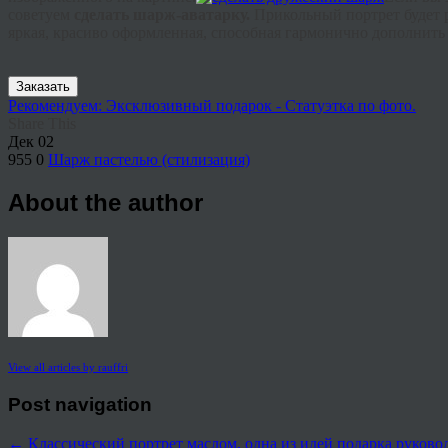
советуем
сделать шарж-
аватарку
.
Прикольный портрет будет 
яркая, красиво оформленная, способная гармонично дополнить 
Заказать
Рекомендуем: Эксклюзивный подарок - Статуэтка по фото.
Share This
Дек
02
955
0
Шарж пастелью (стилизация)
About the author
View all articles by rauffri
Post navigation
←
Классический портрет маслом, одна из идей подарка руков