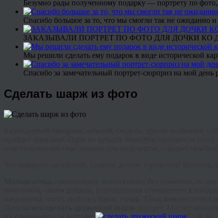
Безумно рады полученному подарку — портрету по фото,
Спасибо большое за то, что мы смогли так не ожиданно
ЗАКАЗЫВАЛИ ПОРТРЕТ ПО ФОТО ДЛЯ ДОЧКИ КО ДН
Мы решили сделать ему подарок в виде исторической кар
Спасибо за замечательный портрет-сюрприз на мой день 
Сделать шарж из фото
Календарный праздник, юбилей, свадьба, другое особенное соб
пройдет идеально. Один из лучших способов произвести неиз
подготовленный персонально для получателя, подарит незабыв
Что подарить на юбилей, свадьбу, другие торжества? Конечно,
Молодожены
,
именинники, выпускники, без сомнения, по дос
позитивом, своим добрым, благодушным отношением к изобр
начальника: охоту, рыбалку, баню, гольф. Такая юмористическа
Предлагаем
сделать дружеский шарж-
портрет. Мастер изобра
изображенного на картине.
Если вы 